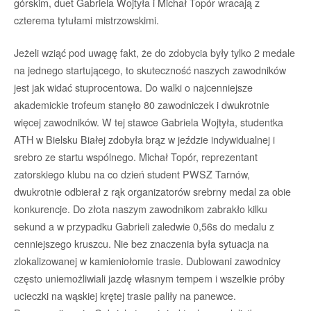
górskim, duet Gabriela Wojtyła i Michał Topór wracają z
czterema tytułami mistrzowskimi.
Jeżeli wziąć pod uwagę fakt, że do zdobycia były tylko 2 medale
na jednego startującego, to skuteczność naszych zawodników
jest jak widać stuprocentowa. Do walki o najcenniejsze
akademickie trofeum stanęło 80 zawodniczek i dwukrotnie
więcej zawodników. W tej stawce Gabriela Wojtyła, studentka
ATH w Bielsku Białej zdobyła brąz w jeździe indywidualnej i
srebro ze startu wspólnego. Michał Topór, reprezentant
zatorskiego klubu na co dzień student PWSZ Tarnów,
dwukrotnie odbierał z rąk organizatorów srebrny medal za obie
konkurencje. Do złota naszym zawodnikom zabrakło kilku
sekund a w przypadku Gabrieli zaledwie 0,56s do medalu z
cenniejszego kruszcu. Nie bez znaczenia była sytuacja na
zlokalizowanej w kamieniołomie trasie. Dublowani zawodnicy
często uniemożliwiali jazdę własnym tempem i wszelkie próby
ucieczki na wąskiej krętej trasie paliły na panewce.