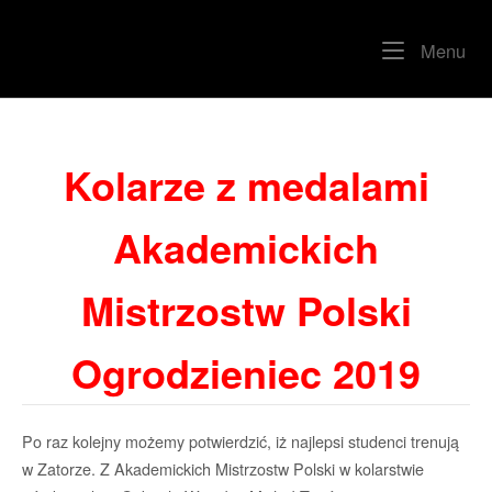
Skip
to
Home
Me
Menu
content
Kolarze z medalami
Akademickich
Mistrzostw Polski
Ogrodzieniec 2019
Po raz kolejny możemy potwierdzić, iż najlepsi studenci trenują
w Zatorze. Z Akademickich Mistrzostw Polski w kolarstwie