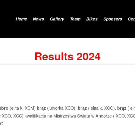
Home
News
Gallery
Team
Bikes
Sponsors
Co
Results 2024
(elita k. XCM)
(juniorka XCO),
( elita k. XCO),
( el
ebro
brąz
brąz
brąz
py XCO, XCC) kwalifikacja na Mistrzostwa Świata w Andorze ( XCO, XC
CO