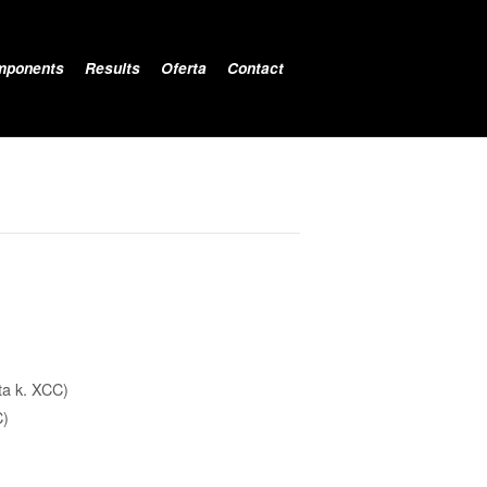
mponents
Results
Oferta
Contact
ita k. XCC)
C)