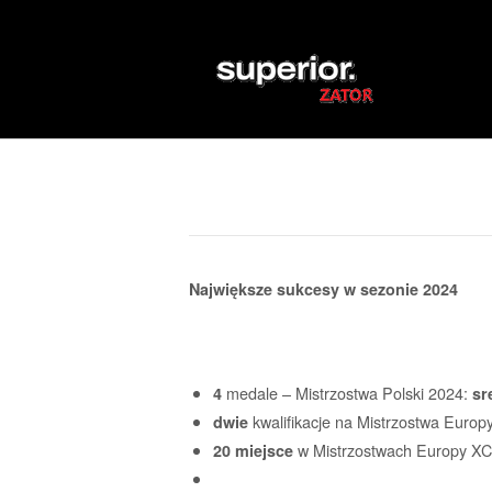
Skip
to
Home
content
Największe sukcesy w sezonie 2024
medale – Mistrzostwa Polski 2024:
4
sr
kwalifikacje na Mistrzostwa Euro
dwie
w Mistrzostwach Europy X
20
miejsce