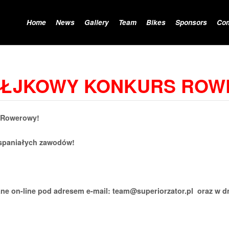
Home
News
Gallery
Team
Bikes
Sponsors
Co
OŁJKOWY KONKURS RO
 Rowerowy!
 wspaniałych zawodów!
e on-line pod adresem e-mail: team@superiorzator.pl oraz w d