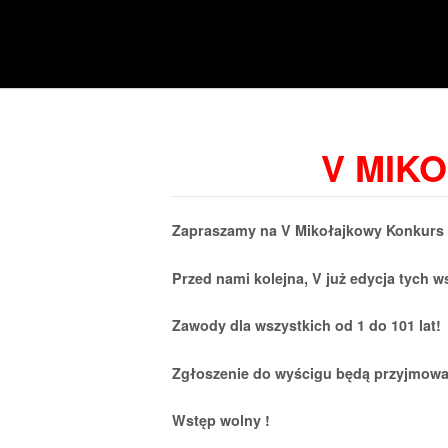
Skip
to
Home
content
V MIK
Zapraszamy na V Mikołajkowy Konkurs
Przed nami kolejna, V już edycja tych
Zawody dla wszystkich od 1 do 101 lat!
Zgłoszenie do wyścigu będą przyjmowan
Wstęp wolny !