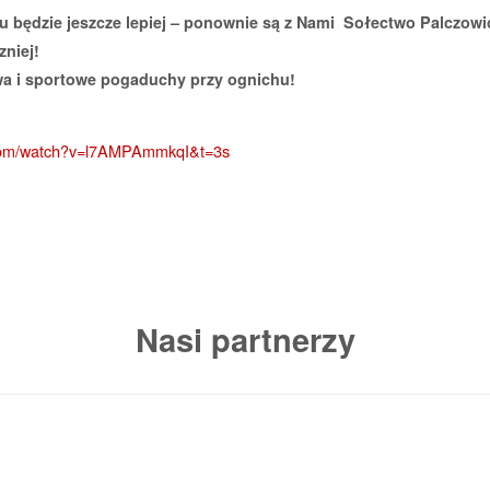
u będzie jeszcze lepiej – ponownie są z Nami Sołectwo Palczowic
niej!
awa i sportowe pogaduchy przy ognichu!
.com/watch?v=l7AMPAmmkqI&t=3s
Nasi partnerzy