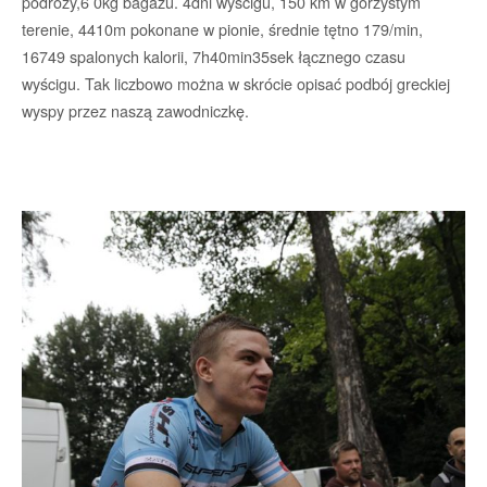
podróży,6 0kg bagażu. 4dni wyścigu, 150 km w górzystym
terenie, 4410m pokonane w pionie, średnie tętno 179/min,
16749 spalonych kalorii, 7h40min35sek łącznego czasu
wyścigu. Tak liczbowo można w skrócie opisać podbój greckiej
wyspy przez naszą zawodniczkę.